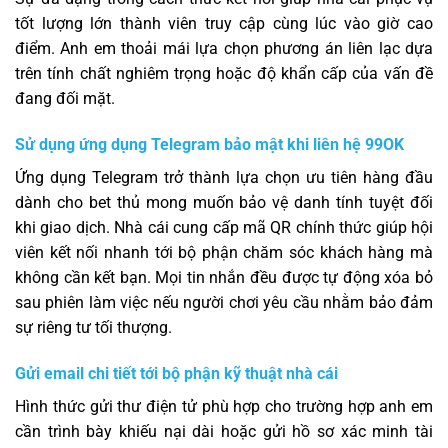
tốt lượng lớn thành viên truy cập cùng lúc vào giờ cao
điểm. Anh em thoải mái lựa chọn phương án liên lạc dựa
trên tính chất nghiêm trọng hoặc độ khẩn cấp của vấn đề
đang đối mặt.
Sử dụng ứng dụng Telegram bảo mật khi liên hệ 99OK
Ứng dụng Telegram trở thành lựa chọn ưu tiên hàng đầu
dành cho bet thủ mong muốn bảo vệ danh tính tuyệt đối
khi giao dịch. Nhà cái cung cấp mã QR chính thức giúp hội
viên kết nối nhanh tới bộ phận chăm sóc khách hàng mà
không cần kết bạn. Mọi tin nhắn đều được tự động xóa bỏ
sau phiên làm việc nếu người chơi yêu cầu nhằm bảo đảm
sự riêng tư tối thượng.
Gửi email chi tiết tới bộ phận kỹ thuật nhà cái
Hình thức gửi thư điện tử phù hợp cho trường hợp anh em
cần trình bày khiếu nại dài hoặc gửi hồ sơ xác minh tài