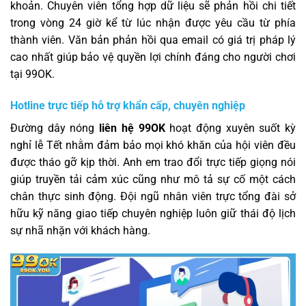
khoản. Chuyên viên tổng hợp dữ liệu sẽ phản hồi chi tiết
trong vòng 24 giờ kể từ lúc nhận được yêu cầu từ phía
thành viên. Văn bản phản hồi qua email có giá trị pháp lý
cao nhất giúp bảo vệ quyền lợi chính đáng cho người chơi
tại 99OK.
Hotline trực tiếp hỗ trợ khẩn cấp, chuyên nghiệp
Đường dây nóng
liên hệ 99OK
hoạt động xuyên suốt kỳ
nghỉ lễ Tết nhằm đảm bảo mọi khó khăn của hội viên đều
được tháo gỡ kịp thời. Anh em trao đổi trực tiếp giọng nói
giúp truyền tải cảm xúc cũng như mô tả sự cố một cách
chân thực sinh động. Đội ngũ nhân viên trực tổng đài sở
hữu kỹ năng giao tiếp chuyên nghiệp luôn giữ thái độ lịch
sự nhã nhặn với khách hàng.