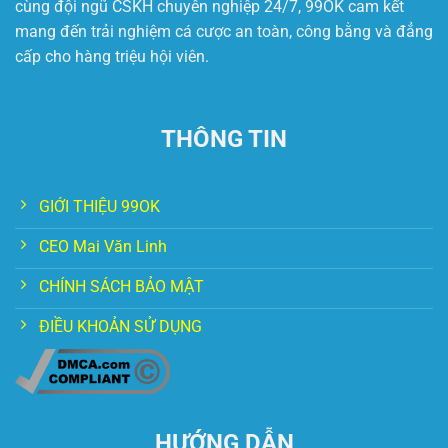
cùng đội ngũ CSKH chuyên nghiệp 24/7, 99OK cam kết
mang đến trải nghiệm cá cược an toàn, công bằng và đẳng
cấp cho hàng triệu hội viên.
THÔNG TIN
GIỚI THIỆU 99OK
CEO Mai Văn Linh
CHÍNH SÁCH BẢO MẬT
ĐIỀU KHOẢN SỬ DỤNG
HƯỚNG DẪN