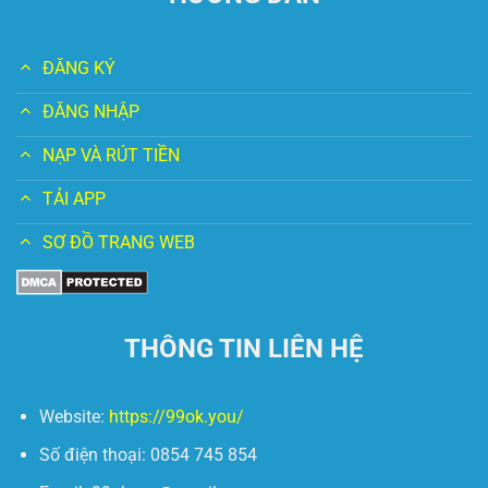
ĐĂNG KÝ
ĐĂNG NHẬP
NẠP VÀ RÚT TIỀN
TẢI APP
SƠ ĐỒ TRANG WEB
THÔNG TIN LIÊN HỆ
Website:
https://99ok.you/
Số điện thoại: 0854 745 854