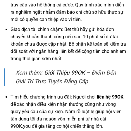
truy cập vào hệ thống cá cược. Quy trình xác minh diễn
ra nghiêm ngặt nhằm đảm bảo chỉ chủ sở hữu thực sự
mới có quyền can thiệp vào ví tiền.
Giao dịch tài chính chậm: Bet thủ hãy gửi hóa đơn
chuyển khoản thành công nếu sau 10 phút số dư tài
khoản chưa được cập nhật. Bộ phận kế toán sẽ kiểm tra
đối soát với ngân hàng liên kết để cộng tiền cho anh em
trong thời gian sớm nhất.
Xem thêm:
Giới Thiệu 99OK
– Điểm Đến
Giải Trí Trực Tuyến Đẳng Cấp
Tìm hiểu chương trình ưu đãi: Người chơi
liên hệ 99OK
để xác nhận điều kiện nhận thưởng cũng như vòng
quay yêu cầu của sự kiện. Nắm rõ luật lệ giúp hội viên
tận dụng tối đa nguồn vốn miễn phí từ nhà cái
99OK.you để gia tăng cơ hội chiến thắng lớn.